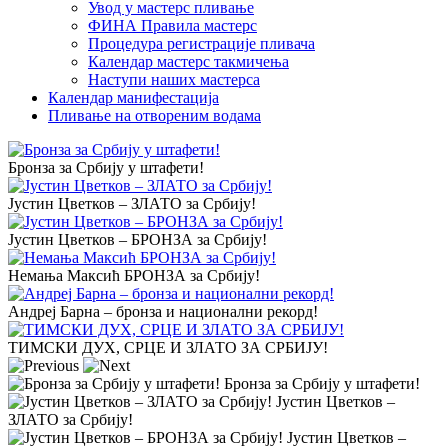
Увод у мастерс пливање
ФИНА Правила мастерс
Процедура регистрације пливача
Календар мастерс такмичења
Наступи наших мастерса
Календар манифестација
Пливање на отвореним водама
Бронза за Србију у штафети!
Јустин Цветков – ЗЛАТО за Србију!
Јустин Цветков – БРОНЗА за Србију!
Немањa Максић БРОНЗА за Србију!
Андреј Барна – бронза и национални рекорд!
ТИМСКИ ДУХ, СРЦЕ И ЗЛАТО ЗА СРБИЈУ!
Бронза за Србију у штафети!
Јустин Цветков –
ЗЛАТО за Србију!
Јустин Цветков –