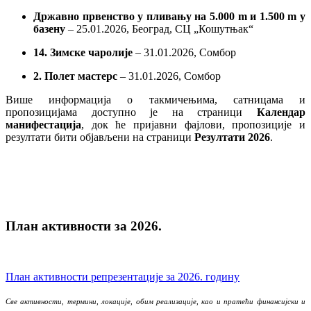
Државно првенство у пливању на 5.000 m и 1.500 m у
базену
– 25.01.2026, Београд, СЦ „Кошутњак“
14. Зимске чаролије
– 31.01.2026, Сомбор
2. Полет мастерс
– 31.01.2026, Сомбор
Више информација о такмичењима, сатницама и
пропозицијама доступно је на страници
Календар
манифестација
, док ће пријавни фајлови, пропозиције и
резултати бити објављени на страници
Резултати 2026
.
План активности за 2026.
План активности репрезентације за 2026. годину
Све активности, термини, локације, обим реализације, као и пратећи финансијски и