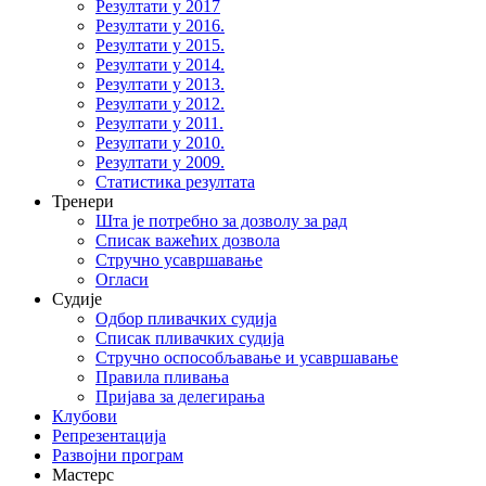
Резултати у 2017
Резултати у 2016.
Резултати у 2015.
Резултати у 2014.
Резултати у 2013.
Резултати у 2012.
Резултати у 2011.
Резултати у 2010.
Резултати у 2009.
Статистика резултата
Тренери
Шта је потребно за дозволу за рад
Списак важећих дозвола
Стручно усавршавање
Огласи
Судије
Одбор пливачких судија
Списак пливачких судија
Стручно оспособљавање и усавршавање
Правила пливања
Пријава за делегирања
Клубови
Репрезентација
Развојни програм
Мастерс