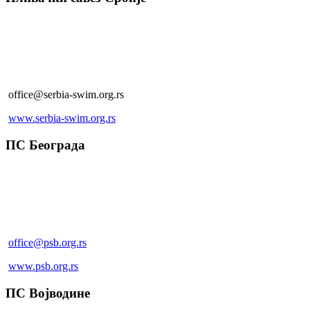
Благоја Паровића 150, Београд
+381 (0)11 357 29 85
+381 (0)11 357 29 86 (факс)
office@serbia-swim.org.rs
www.serbia-swim.org.rs
ПС Београда
Љутице Богдана 1а, Београд
+381 60 0207 507
+381 60 0207 507
office@psb.org.rs
www.psb.org.rs
ПС Војводине