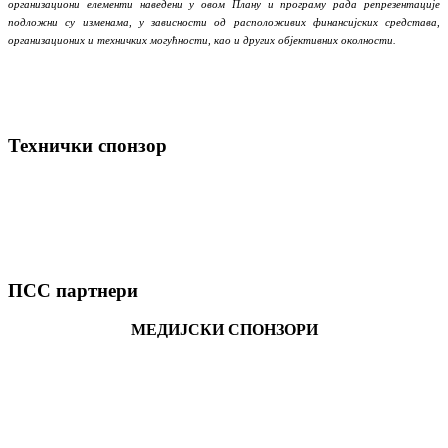
организациони елементи наведени у овом Плану и програму рада репрезентације
подложни су изменама, у зависности од расположивих финансијских средстава,
организационих и техничких могућности, као и других објективних околности.
Технички спонзор
ПСС партнери
МЕДИЈСКИ СПОНЗОРИ