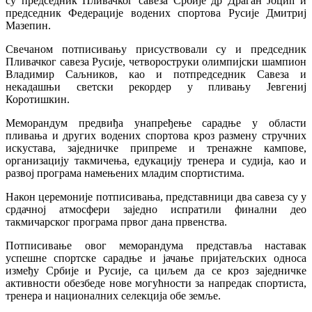
су председник Пливачког савеза Србије др Драган Јоцић и
председник Федерације водених спортова Русије Дмитриј
Мазепин.
Свечаном потписивању присуствовали су и председник
Пливачког савеза Русије, четвороструки олимпијски шампион
Владимир Саљников, као и потпредседник Савеза и
некадашњи светски рекордер у пливању Јевгениј
Коротишкин.
Меморандум предвиђа унапређење сарадње у области
пливања и других водених спортова кроз размену стручних
искустава, заједничке припреме и тренажне кампове,
организацију такмичења, едукацију тренера и судија, као и
развој програма намењених младим спортистима.
Након церемоније потписивања, представници два савеза су у
срдачној атмосфери заједно испратили финални део
такмичарског програма првог дана првенства.
Потписивање овог меморандума представља наставак
успешне спортске сарадње и јачање пријатељских односа
између Србије и Русије, са циљем да се кроз заједничке
активности обезбеде нове могућности за напредак спортиста,
тренера и националних селекција обе земље.