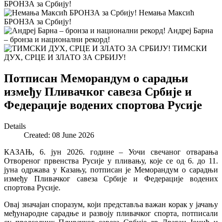
БРОНЗА за Србију!
Немањa Максић
БРОНЗА за Србију!
Андреј Барна
– бронза и национални рекорд!
ТИМСКИ
ДУХ, СРЦЕ И ЗЛАТО ЗА СРБИЈУ!
Потписан Меморандум о сарадњи
између Пливачког савеза Србије и
Федерације водених спортова Русије
Details
Created: 08 June 2026
КАЗАЊ, 6. јун 2026. године – Уочи свечаног отварања
Отвореног првенства Русије у пливању, које се од 6. до 11.
јуна одржава у Казању, потписан је Меморандум о сарадњи
између Пливачког савеза Србије и Федерације водених
спортова Русије.
Овај значајан споразум, који представља важан корак у јачању
међународне сарадње и развоју пливачког спорта, потписали