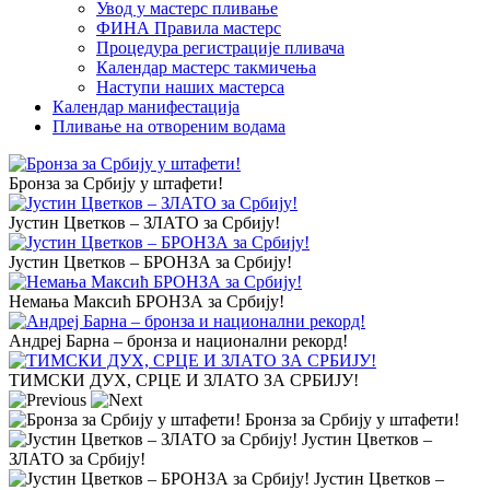
Увод у мастерс пливање
ФИНА Правила мастерс
Процедура регистрације пливача
Календар мастерс такмичења
Наступи наших мастерса
Календар манифестација
Пливање на отвореним водама
Бронза за Србију у штафети!
Јустин Цветков – ЗЛАТО за Србију!
Јустин Цветков – БРОНЗА за Србију!
Немањa Максић БРОНЗА за Србију!
Андреј Барна – бронза и национални рекорд!
ТИМСКИ ДУХ, СРЦЕ И ЗЛАТО ЗА СРБИЈУ!
Бронза за Србију у штафети!
Јустин Цветков –
ЗЛАТО за Србију!
Јустин Цветков –