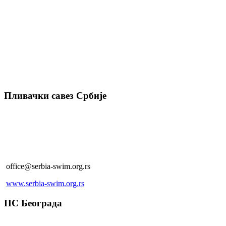
Пливачки савез Србије
Благоја Паровића 150, Београд
+381 (0)11 357 29 85
+381 (0)11 357 29 86 (факс)
office@serbia-swim.org.rs
www.serbia-swim.org.rs
ПС Београда
Љутице Богдана 1а, Београд