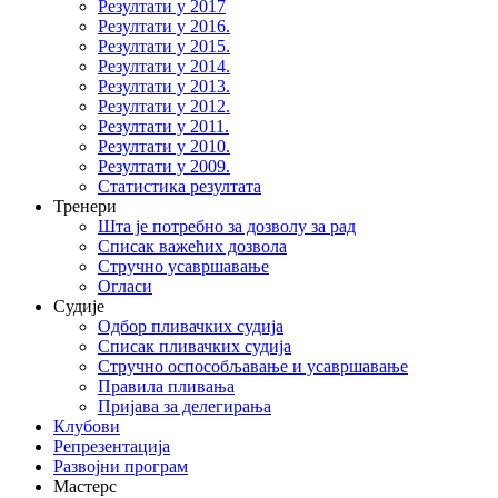
Резултати у 2017
Резултати у 2016.
Резултати у 2015.
Резултати у 2014.
Резултати у 2013.
Резултати у 2012.
Резултати у 2011.
Резултати у 2010.
Резултати у 2009.
Статистика резултата
Тренери
Шта је потребно за дозволу за рад
Списак важећих дозвола
Стручно усавршавање
Огласи
Судије
Одбор пливачких судија
Списак пливачких судија
Стручно оспособљавање и усавршавање
Правила пливања
Пријава за делегирања
Клубови
Репрезентација
Развојни програм
Мастерс