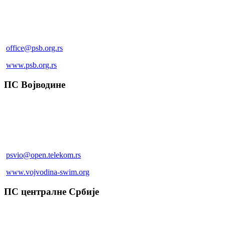
+381 60 0207 507
+381 60 0207 507
office@psb.org.rs
www.psb.org.rs
ПС Војводине
Масарикова 25, Нови Сад
+381 (0)21 4737 160
+381 (0)21 4737 160
psvio@open.telekom.rs
www.vojvodina-swim.org
ПС централне Србије
Николе Тесле бб, Крушевац